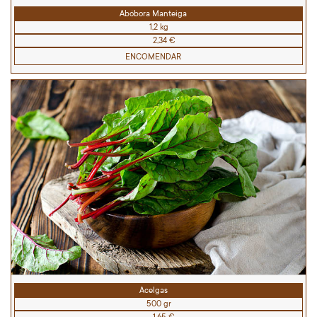
Abóbora Manteiga
1,2 kg
2,34 €
ENCOMENDAR
Acelgas
500 gr