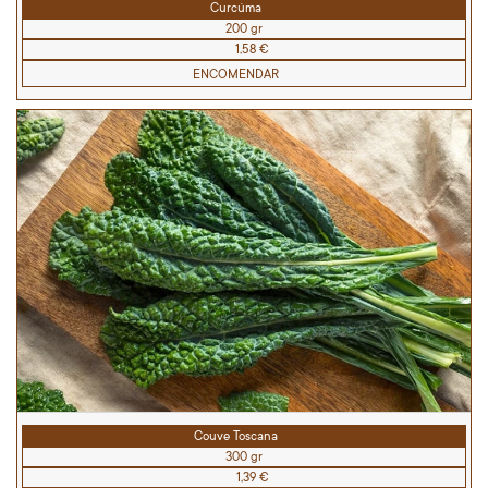
Curcúma
200 gr
1,58 €
ENCOMENDAR
Couve Toscana
300 gr
1,39 €