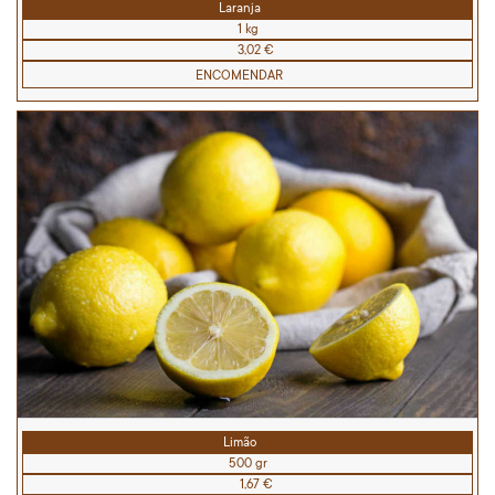
Laranja
1 kg
3,02 €
ENCOMENDAR
Limão
500 gr
1,67 €