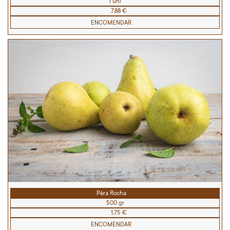
1 uni
7,88 €
ENCOMENDAR
Pêra Rocha
500 gr
1,75 €
ENCOMENDAR