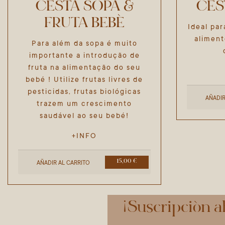
CESTA SOPA &
CES
FRUTA BEBÉ
Ideal pa
aliment
Para além da sopa é muito
importante a introdução de
fruta na alimentação do seu
bebé ! Utilize frutas livres de
pesticidas, frutas biológicas
AÑADIR
trazem um crescimento
saudável ao seu bebé!
+INFO
15,00 €
AÑADIR AL CARRITO
¡Suscripción a