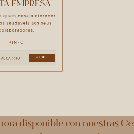
TA EMPRESA
ra quem deseja oferecer
os saudáveis aos seus
colaboradores.
+INFO
20,00 €
 AL CARRITO
hora disponible con nuestras C