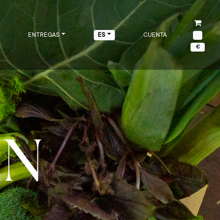
ENTREGAS
CUENTA
ES
€
EN