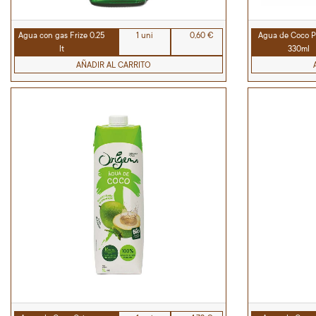
Agua con gas Frize 0.25
1 uni
0,60 €
Agua de Coco P
lt
330ml
AÑADIR AL CARRITO