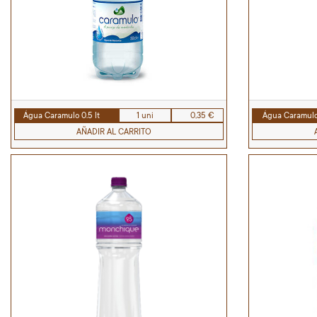
Água Caramulo 0.5 lt
1 uni
0,35 €
Água Caramulo 
AÑADIR AL CARRITO