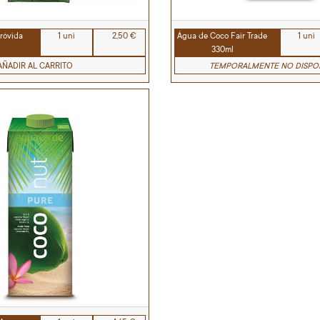
róvida
1 uni
2,50 €
Água de Coco Fair Trade
1 uni
330ml
AÑADIR AL CARRITO
TEMPORALMENTE NO DISPO