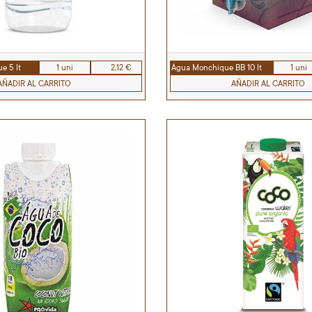
e 5 lt
1 uni
2,12 €
Água Monchique BB 10 lt
1 uni
AÑADIR AL CARRITO
AÑADIR AL CARRITO