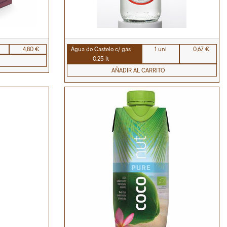
4,80 €
Água do Castelo c/ gás
1 uni
0,67 €
0.25 lt
AÑADIR AL CARRITO