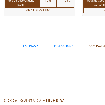
Agua de Coco Origens
1 uni
4,73 €
Agua de Coco
Bio 1lt
Verde 1 lt
AÑADIR AL CARRITO
LA FINCA
PRODUCTOS
CONTACTO
© 2026 -QUINTA DA ABELHEIRA