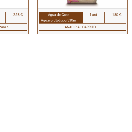
2,58 €
Água de Coco
1 uni
1,80 €
Aquaverdtetrapa 330ml
NIBLE
AÑADIR AL CARRITO