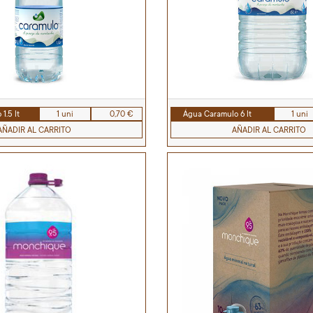
1.5 lt
1 uni
0,70 €
Água Caramulo 6 lt
1 uni
AÑADIR AL CARRITO
AÑADIR AL CARRITO