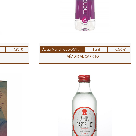
1,95 €
Água Monchique 0.51lt
1 uni
0,50 €
AÑADIR AL CARRITO