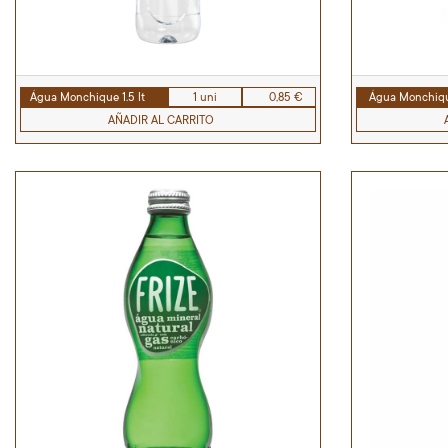
Água Monchique 1.5 lt
1 uni
0,85 €
Água Monchiqu
AÑADIR AL CARRITO