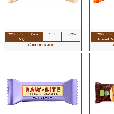
RAWBITE Barra de Coco
1 uni
2,19 €
RAWBITE Barr
50gr
Anacardo 5
AÑADIR AL CARRITO