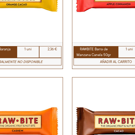
Naranja
1 uni
2,36 €
RAWBITE Barra de
1 uni
Manzana Canela 50gr
ALMENTE NO DISPONIBLE
AÑADIR AL CARRITO