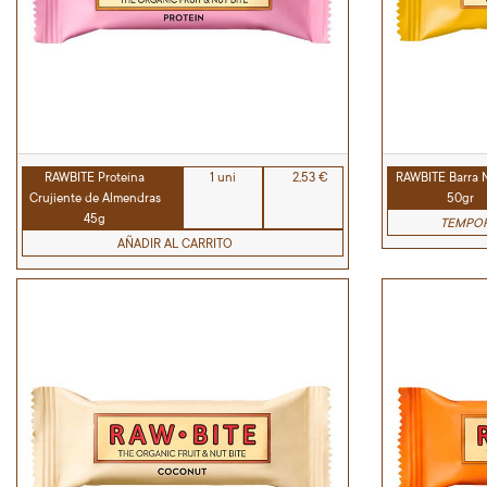
RAWBITE Proteína
1 uni
2,53 €
RAWBITE Barra 
Crujiente de Almendras
50gr
45g
TEMPOR
AÑADIR AL CARRITO