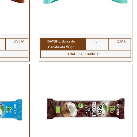
2,53 €
RAWBITE Barra de
1 uni
2,19 €
Cacahuete 50gr
AÑADIR AL CARRITO