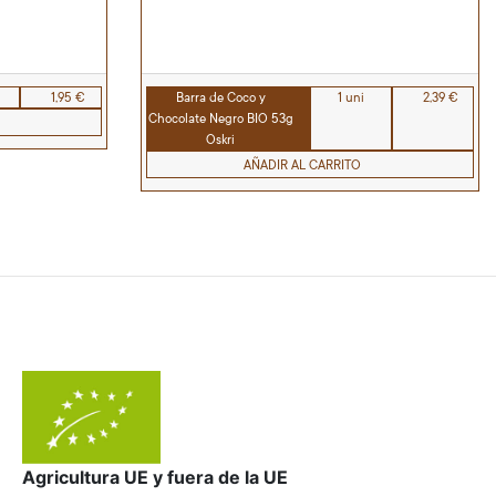
1,95 €
Barra de Coco y
1 uni
2,39 €
Chocolate Negro BIO 53g
Oskri
AÑADIR AL CARRITO
Agricultura UE y fuera de la UE