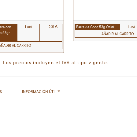
ete con
1 uni
2,31 €
Barra de Coco 53g Oskri
1 uni
o 53gr
AÑADIR AL CARRITO
AÑADIR AL CARRITO
Los precios incluyen el IVA al tipo vigente.
S
INFORMACIÓN ÚTIL