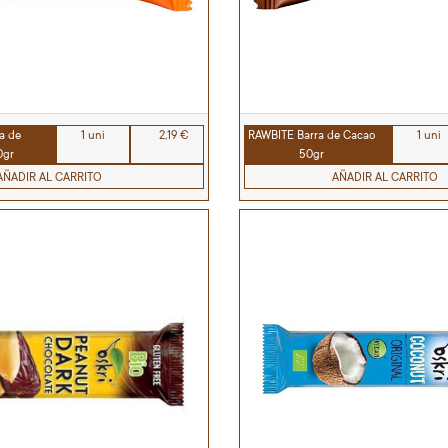
a de
1 uni
2,19 €
RAWBITE Barra de Cacao
1 uni
0gr
50gr
AÑADIR AL CARRITO
AÑADIR AL CARRITO