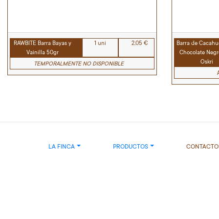
RAWBITE Barra Bayas y
1 uni
2,05 €
Barra de Cacahu
Vainilla 50gr
Chocolate Negr
Oskri
TEMPORALMENTE NO DISPONIBLE
LA FINCA
PRODUCTOS
CONTACTO