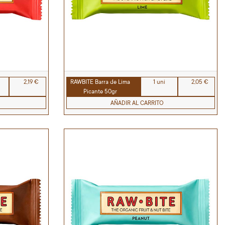
2,19 €
RAWBITE Barra de Lima
1 uni
2,05 €
Picante 50gr
AÑADIR AL CARRITO