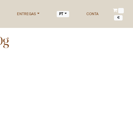
ENTREGAS
CONTA
PT
€
0g