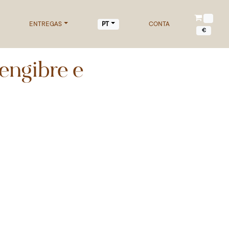
ENTREGAS
CONTA
PT
€
engibre e