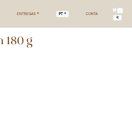
ENTREGAS
CONTA
PT
€
n 180 g