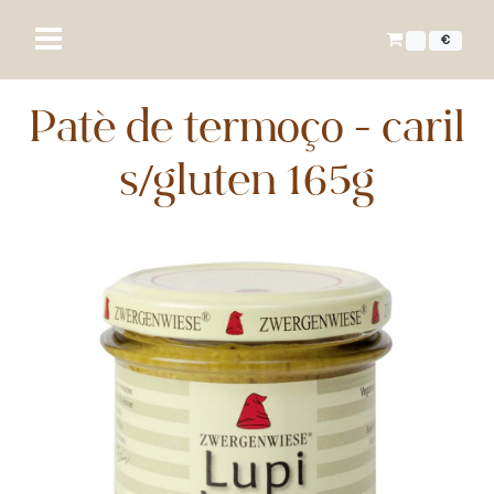
€
Paté de termoço - caril
s/gluten 165g