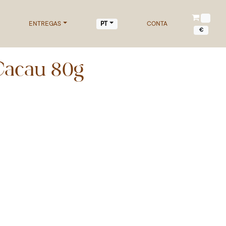
ENTREGAS
CONTA
PT
€
Cacau 80g