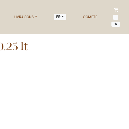
LIVRAISONS
COMPTE
FR
€
.25 lt