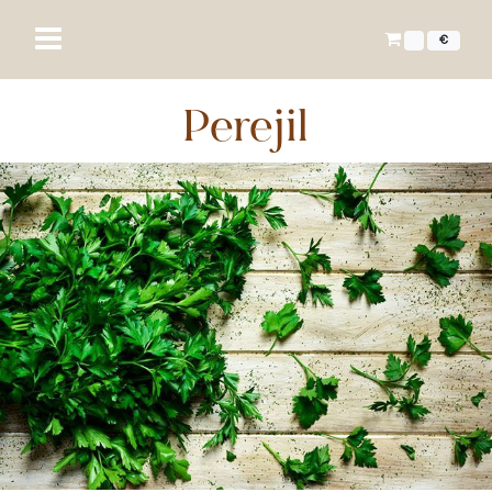
€
Perejil