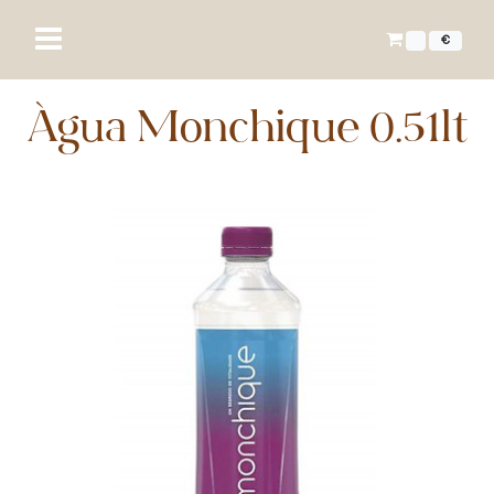
€
Água Monchique 0.51lt